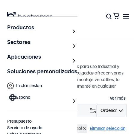
Productos
Monitores
Sectores
Monitores de 27 pulgadas
Aplicaciones
Monitores de 27 pulgadas diseñados para uso industrial y
Soluciones personalizadas
profesional. Estos monitores de 27 pulgadas ofrecen varias
conexiones de video y opciones de montaje versátiles, lo
Iniciar sesión
que les permite integrarse perfectamente en cualquier
entorno.
España
Ver más
Filtrar (
0
)
Ordenar
Presupuesto
Servicio de ayuda
Monitores 27"
Legible a la luz del sol
Eliminar selección