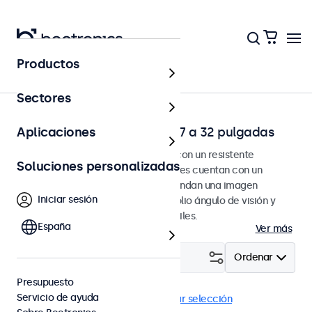
Productos
Página principal
Sectores
Monitores de escritorio de 7 a 32 pulgadas
Aplicaciones
Monitores de escritorio diseñados con un resistente
Soluciones personalizadas
reposapiés ajustable. Estos monitores cuentan con un
reposapiés compacto y estable, brindan una imagen
Iniciar sesión
extremadamente nítida con un amplio ángulo de visión y
tienen opciones de conexión versátiles.
España
Ver más
Filtrar (
1
)
Ordenar
Presupuesto
Servicio de ayuda
Escritorio
Monitores 8"
Eliminar selección