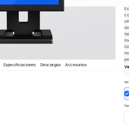
Es
co
of
án
ti
mo
Gr
mo
pe
Especificaciones
Descargas
Accesorios
Ve
Ver
Tam