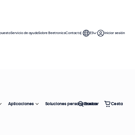
puesto
Servicio de ayuda
Sobre Beetronics
Contacto
ES
Iniciar sesión
ferencia: 8VG7M
100+ uds. en existencias
onitor Metálico de 8"
4:3)
Aplicaciones
Soluciones personalizadas
Buscar
Cesta
formación del producto
Relación de aspecto 4:3
Conexiones: HDMI, VGA, BNC, RCA
Montaje: escritorio, pared, empotrado
Dimensiones exteriores: 189 x 150 x 37 mm