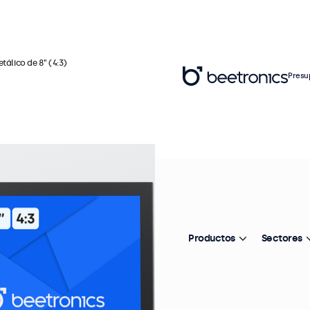
tálico de 8" (4:3)
Presu
Re
M
(
Productos
Sectores
In