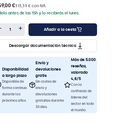
59,00 €
313,39 € con IVA
delo antes de las 15h y lo recibirás el lunes.
Añadir a la cesta
Descargar documentación técnica
Más de 5.000
Envío y
reseñas,
Disponibilidad
devoluciones
valorado
a largo plazo
gratis
4,8/5
Disponible de
Sin costes de
Con la
forma continua
envío y
confianza de
durante los
devoluciones
líderes del
próximos años.
gratuitas durante
sector en todo
30 días.
el mundo.