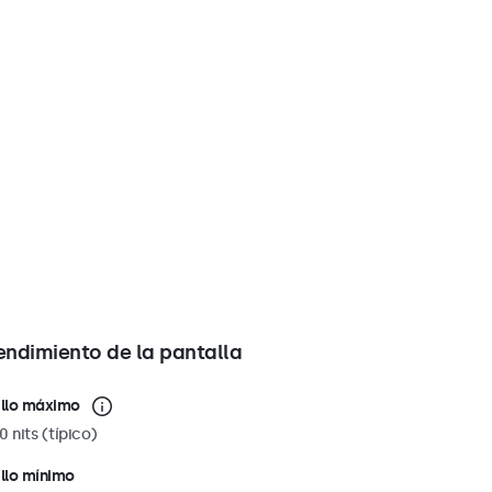
endimiento de la pantalla
illo máximo
0 nits (típico)
illo mínimo