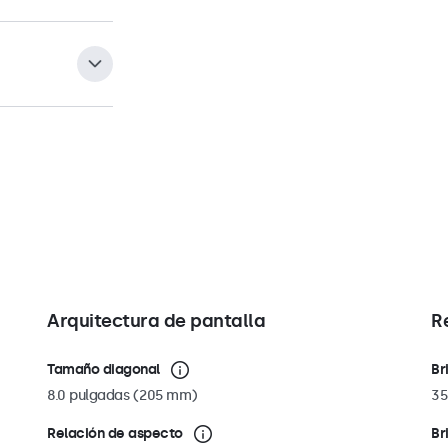
e 75 mm en la
ectar su monitor
montaje
e pared, soportes
 reclina
 orificios para
fácil de colocar,
red y techo. Si
 para poder
jar el monitor a
ción horizontal
Arquitectura de pantalla
R
Tamaño diagonal
Br
8.0 pulgadas (205 mm)
35
Relación de aspecto
Br