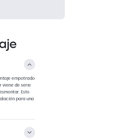
aje
ontaje empotrado
r viene de serie
desmontar. Esto
talación para una