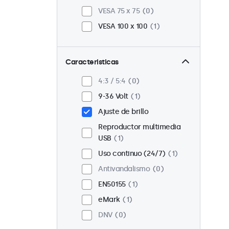
VESA 75 x 75
0
VESA 100 x 100
1
Caracteristicas
4:3 / 5:4
0
9-36 Volt
1
Ajuste de brillo
Reproductor multimedia
USB
1
Uso continuo (24/7)
1
Antivandalismo
0
EN50155
1
eMark
1
DNV
0
hasta