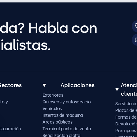
uda? Habla con
alistas.
Sectores
Aplicaciones
Atenc
client
Exteriores
to y
Quioscos y autoservicio
Servicio d
Vehículos
Plazos de 
Interfaz de máquina
Formas de
Áreas públicas
Devolución
estauración
Terminal punto de venta
Presupues
Señalización digital