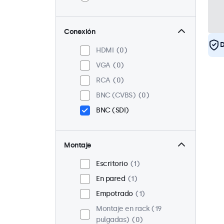
Conexión
D
HDMI
0
VGA
0
RCA
0
BNC (CVBS)
0
BNC (SDI)
Montaje
Escritorio
1
En pared
1
Empotrado
1
Montaje en rack (19
pulgadas)
0