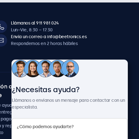
Llámanos al 911 981 024
Lun–Vie, 8:30 – 17:30
Envía un correo a info@beetronics.es
Respondemos en 2 horas hábiles
ión al
Sobre Beetronics
¿Necesitas ayuda?
e
Colaboraciones
Llámanos o envíanos un mensaje para contactar con un
Noticias
e ayuda
especialista.
Sobre nosotros
entrega
Trabaja con nosotros
 pago
Términos y Condiciones
 y reparación
Declaración de
to
Privacidad