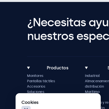
¿Necesitas ay
nuestros especi
Productos
Monitores
Industrial
Pantallas táctiles
Almacenamien
Accesorios
distribución
Soluciones
Marítimo
personalizadas
Retail
Cookies
Hostelería y r
Automoción