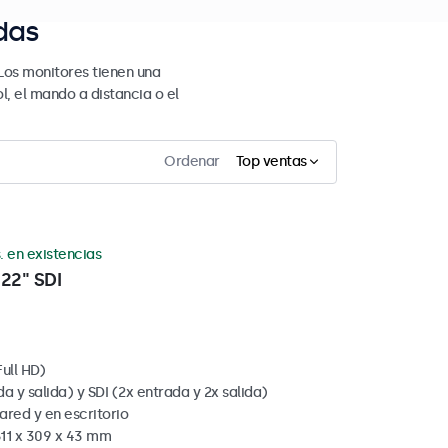
das
Los monitores tienen una
l, el mando a distancia o el
Ordenar
Top ventas
. en existencias
22" SDI
ull HD)
 y salida) y SDI (2x entrada y 2x salida)
red y en escritorio
511 x 309 x 43 mm