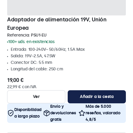
Adaptador de alimentación 19V, Unión
Europea
Referencia:
PSU1-EU
100+ uds. en existencias
Entrada: 100-240V~ 50/60Hz, 1.5A Max
Salida: 19V⎓2.5A, 47.5W
Conector DC: 5.5 mm
Longitud del cable: 250 cm
19,00 €
22,99 € con IVA
Ver
Añadir a la cesta
Envío y
Más de 5.000
Disponibilidad
devoluciones
reseñas, valorado
a largo plazo
gratis
4,8/5