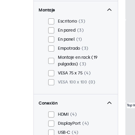
Montaje
Escritorio
3
En pared
3
En panel
1
Empotrado
3
Montaje en rack (19
pulgadas)
3
VESA 75 x 75
4
VESA 100 x 100
0
Conexión
Top 
HDMI
4
DisplayPort
4
USB-C
4