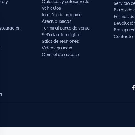
to y
Quioscos y autoservicio
Servicio d
Vehículos
Plazos de 
Interfaz de máquina
Formas de
Áreas públicas
Devolución
estauración
Terminal punto de venta
Presupues
Señalización digital
Contacto
Salas de reuniones
t
Videovigilancia
Control de acceso
a