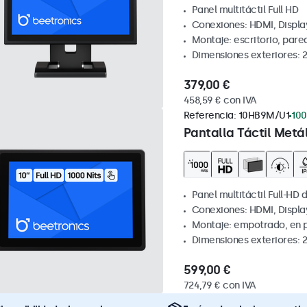
Panel multitáctil Full HD
Conexiones: HDMI, Displa
Montaje: escritorio, par
Dimensiones exteriores: 
379,00 €
458,59 € con IVA
Referencia:
10HB9M/U1
100
Pantalla Táctil Metá
Panel multitáctil Full-HD d
Conexiones: HDMI, Displa
Montaje: empotrado, en 
Dimensiones exteriores: 
599,00 €
724,79 € con IVA