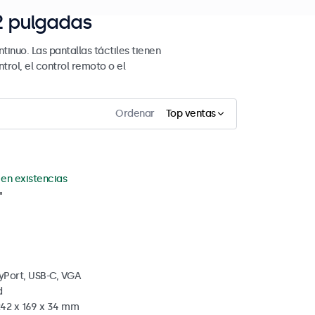
32 pulgadas
tinuo. Las pantallas táctiles tienen
trol, el control remoto o el
Ordenar
Top ventas
 en existencias
"
yPort, USB-C, VGA
d
242 x 169 x 34 mm