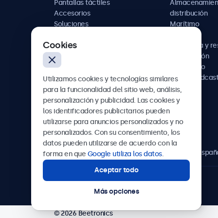
Pantallas táctiles
Almacenamien
Accesorios
distribución
Soluciones
Marítimo
personalizadas
Retail
Cookies
Hostelería y r
Automoción
Ferroviario
AV y broadcas
Utilizamos cookies y tecnologías similares
Sanidad
para la funcionalidad del sitio web, análisis,
personalización y publicidad. Las cookies y
los identificadores publicitarios pueden
utilizarse para anuncios personalizados y no
Beetronics
personalizados. Con su consentimiento, los
datos pueden utilizarse de acuerdo con la
Calle de María de Molina, 39, Madrid, 28006, Españ
forma en que
Google utiliza los datos
.
Aceptar todo
4.8/5 la valoración de 5000+ empresas
Más opciones
© 2026 Beetronics