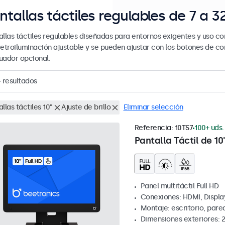
ntallas táctiles regulables de 7 a 
llas táctiles regulables diseñadas para entornos exigentes y uso con
retroiluminación ajustable y se pueden ajustar con los botones de con
uador opcional.
4
resultados
llas táctiles 10"
Ajuste de brillo
Eliminar selección
Referencia:
10TS7
100+ uds.
Pantalla Táctil de 10
Panel multitáctil Full HD
Conexiones: HDMI, Displa
Montaje: escritorio, pare
Dimensiones exteriores: 