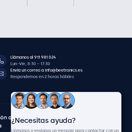
Llámanos al 911 981 024
Lun–Vie, 8:30 – 17:30
Envía un correo a info@beetronics.es
Respondemos en 2 horas hábiles
ión al
Sobre Beetronics
¿Necesitas ayuda?
e
Colaboraciones
Llámanos o envíanos un mensaje para contactar con un