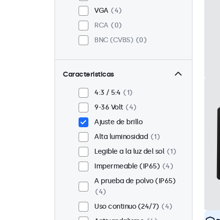
VGA
4
RCA
0
BNC (CVBS)
0
Caracteristicas
4:3 / 5:4
1
9-36 Volt
4
Ajuste de brillo
Alta luminosidad
1
Legible a la luz del sol
1
Impermeable (IP65)
4
A prueba de polvo (IP65)
4
Uso continuo (24/7)
4