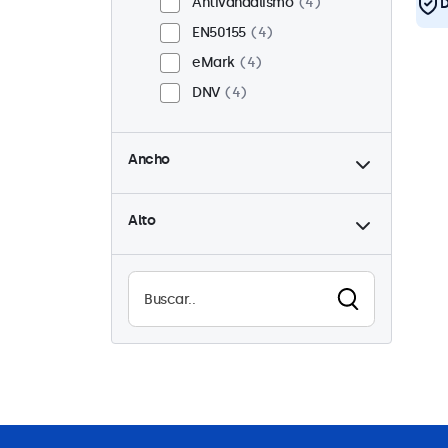
Antivandalismo
4
D
EN50155
4
eMark
4
DNV
4
hasta
Ancho
hasta
Alto