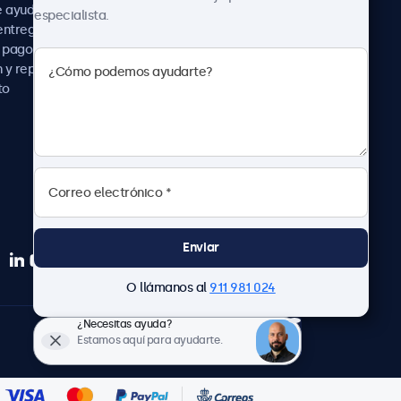
Noticias
e ayuda
especialista.
Sobre nosotros
entrega
Trabaja con nosotros
 pago
Términos y Condiciones
 y reparación
Declaración de
to
Privacidad
Enviar
O llámanos al
911 981 024
¿Necesitas ayuda?
Español
Estamos aquí para ayudarte.