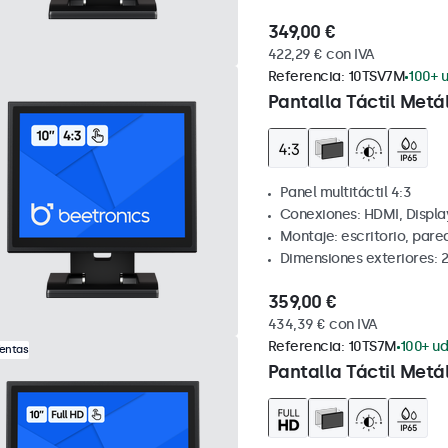
349,00 €
422,29 € con IVA
Referencia:
10TSV7M
100+ u
Pantalla Táctil Metál
Panel multitáctil 4:3
Conexiones: HDMI, Displa
Montaje: escritorio, par
Dimensiones exteriores: 
359,00 €
434,39 € con IVA
Referencia:
10TS7M
100+ ud
Ventas
Pantalla Táctil Metál