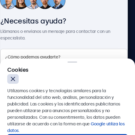
Atención al cliente
¿Necesitas ayuda?
Sobre Beetronics
Llámanos o envíanos un mensaje para contactar con un
especialista.
Beetronics
Cookies
Calle de María de Molina, 39, Madrid, 28006, España
Utilizamos cookies y tecnologías similares para la
4.8/5 la valoración de 5000+ empresas
funcionalidad del sitio web, análisis, personalización y
Español
publicidad. Las cookies y los identificadores publicitarios
pueden utilizarse para anuncios personalizados y no
Enviar
personalizados. Con su consentimiento, los datos pueden
utilizarse de acuerdo con la forma en que
Google utiliza los
O llámanos al
911 981 024
datos
.