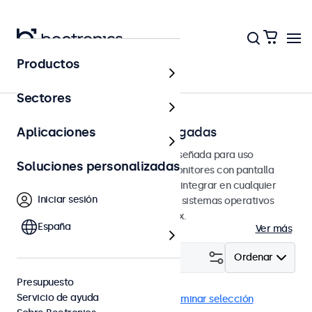
Productos
Pantallas táctiles
Sectores
Pantallas táctiles de 10 pulgadas
Aplicaciones
Pantallas táctiles de 10 pulgadas diseñada para uso
Soluciones personalizadas
profesional y uso continuo. Estos monitores con pantalla
táctil de 10 pulgadas son fáciles de integrar en cualquier
Iniciar sesión
contexto y son compatibles con los sistemas operativos
Windows, macOS, ChromeOS y Linux.
España
Ver más
Filtrar (
4
)
Ordenar
Presupuesto
Servicio de ayuda
Pantallas táctiles 10"
USB-C
Eliminar selección