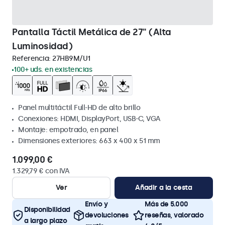
Pantalla Táctil Metálica de 27" (Alta
Luminosidad)
Referencia:
27HB9M/U1
100+ uds. en existencias
Panel multitáctil Full-HD de alto brillo
Conexiones: HDMI, DisplayPort, USB-C, VGA
Montaje: empotrado, en panel
Dimensiones exteriores: 663 x 400 x 51 mm
1.099,00 €
1.329,79 € con IVA
Ver
Añadir a la cesta
Envío y
Más de 5.000
Disponibilidad
devoluciones
reseñas, valorado
a largo plazo