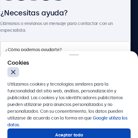
¿Necesitas ayuda?
Sobre Beetronics
Llámanos o envíanos un mensaje para contactar con un
especialista.
Beetronics
Cookies
Calle de María de Molina, 39, Madrid, 28006, España
Utilizamos cookies y tecnologías similares para la
4.8/5 la valoración de 5000+ empresas
funcionalidad del sitio web, análisis, personalización y
Español
publicidad. Las cookies y los identificadores publicitarios
pueden utilizarse para anuncios personalizados y no
Enviar
personalizados. Con su consentimiento, los datos pueden
utilizarse de acuerdo con la forma en que
Google utiliza los
O llámanos al
911 981 024
datos
.
Aceptar todo
¿Necesitas ayuda?