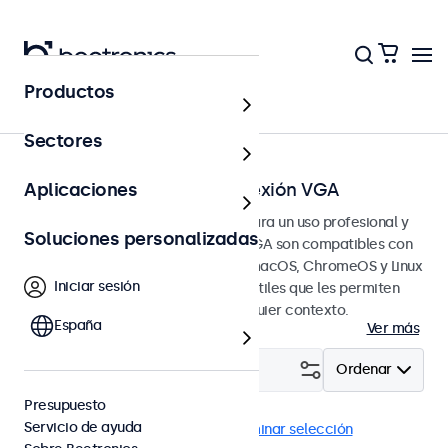
Productos
Página principal
Sectores
Pantallas táctiles con conexión VGA
Aplicaciones
Pantallas táctiles VGA diseñadas para un uso profesional y
Soluciones personalizadas
continuo. Estas pantallas táctiles VGA son compatibles con
los sistemas operativos Windows, macOS, ChromeOS y Linux
Iniciar sesión
y tienen opciones de montaje versátiles que les permiten
integrarse perfectamente en cualquier contexto.
España
Ver más
Filtrar (
2
)
Ordenar
Presupuesto
Servicio de ayuda
VGA
Pantallas táctiles 27"
Eliminar selección