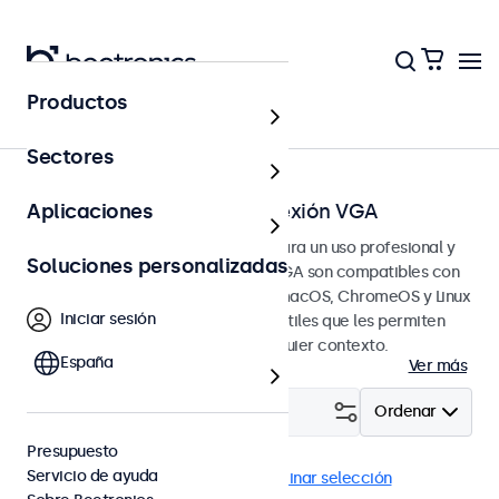
Productos
Página principal
Sectores
Pantallas táctiles con conexión VGA
Aplicaciones
Pantallas táctiles VGA diseñadas para un uso profesional y
Soluciones personalizadas
continuo. Estas pantallas táctiles VGA son compatibles con
los sistemas operativos Windows, macOS, ChromeOS y Linux
Iniciar sesión
y tienen opciones de montaje versátiles que les permiten
integrarse perfectamente en cualquier contexto.
España
Ver más
Filtrar (
4
)
Ordenar
Presupuesto
Servicio de ayuda
VGA
Pantallas táctiles 10"
Eliminar selección