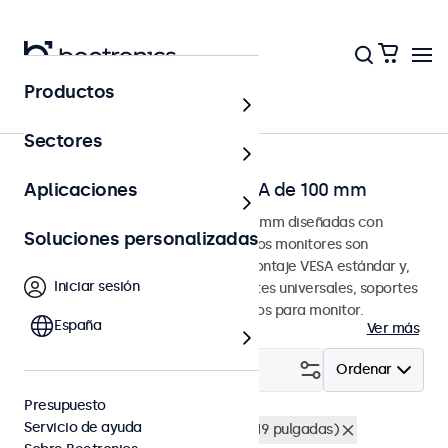
Productos
Página principal
Sectores
Pantallas táctiles para VESA de 100 mm
Aplicaciones
Pantallas táctiles para VESA de 100 mm diseñadas con
Soluciones personalizadas
opciones de montaje versátiles. Estos monitores son
compatibles con los sistemas de montaje VESA estándar y,
Iniciar sesión
por lo tanto, pueden fijarse a soportes universales, soportes
de techo, soportes de pared y brazos para monitor.
España
Ver más
Filtrar (
2
)
Ordenar
Presupuesto
Servicio de ayuda
VESA 100 x 100
Montaje en rack (19 pulgadas)