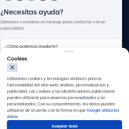
¿Necesitas ayuda?
Sobre Beetronics
Llámanos o envíanos un mensaje para contactar con un
especialista.
Beetronics
Cookies
Calle de María de Molina, 39, Madrid, 28006, España
Utilizamos cookies y tecnologías similares para la
4.8/5 la valoración de 5000+ empresas
funcionalidad del sitio web, análisis, personalización y
Español
publicidad. Las cookies y los identificadores publicitarios
pueden utilizarse para anuncios personalizados y no
Enviar
personalizados. Con su consentimiento, los datos pueden
utilizarse de acuerdo con la forma en que
Google utiliza los
O llámanos al
911 981 024
datos
.
Aceptar todo
¿Necesitas ayuda?