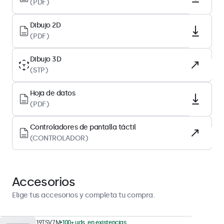
(PDF)
Tipo de panel
IPS-LCD
Dibujo 2D
(PDF)
Luz de fondo
LED
Dibujo 3D
(STP)
Superficie
Vidrio templado
Hoja de datos
Orientación compatible
(PDF)
Horizontal, vertical, boca arriba
Controladores de pantalla táctil
(CONTROLADOR)
Rendimiento de la pantalla
Brillo máximo
300 nits (típico)
Accesorios
Brillo mínimo
Elige tus accesorios y completa tu compra.
1 nit
Contraste
19TSV7M
100+ uds. en existencias