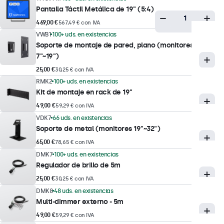
Pantalla Táctil Metálica de 19" (5:4)
1500:1
469,00 €
567,49 € con IVA
Ángulo de visión
VWB1
100+ uds. en existencias
178° horizontal, 178° vertical
Soporte de montaje de pared, plano (monitores
7"~19")
Tiempo de respuesta
25,00 €
30,25 € con IVA
10 ms
RMK2
100+ uds. en existencias
Resoluciones soportadas
Kit de montaje en rack de 19"
1080p/1080i, 720p, 576p/576i, 480p/480i
49,00 €
59,29 € con IVA
VDK7
66 uds. en existencias
Tecnología táctil
Soporte de metal (monitores 19"~32")
65,00 €
78,65 € con IVA
Tecnología táctil
DMK7
100+ uds. en existencias
Capacitiva
Regulador de brillo de 5m
25,00 €
Puntos táctiles
30,25 € con IVA
DMK8
48 uds. en existencias
10 puntos (multitáctil)
Multi-dimmer externo - 5m
Interfaz táctil
49,00 €
59,29 € con IVA
Compatible con USB HID