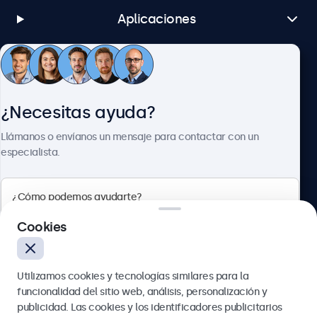
Brightsign
Aplicaciones
Todas las versiones de BrightsignOS
Samsung DeX
Todas las versiones de Samsung DeX
Atención al cliente
Conexiones
¿Necesitas ayuda?
Sobre Beetronics
HDMI
Llámanos o envíanos un mensaje para contactar con un
1x
especialista.
HDMI entrada
1x
Beetronics
DisplayPort
Cookies
1x
Calle de María de Molina, 39, Madrid, 28006, España
USB-C
Utilizamos cookies y tecnologías similares para la
1x Video, audio, touch
4.8/5 la valoración de 5000+ empresas
funcionalidad del sitio web, análisis, personalización y
Español
USB-A
publicidad. Las cookies y los identificadores publicitarios