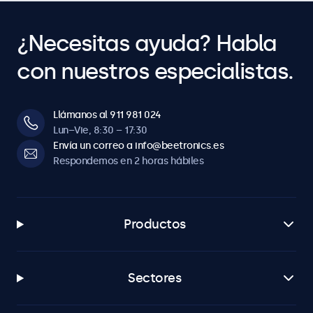
Enciende automáticamente con corriente eléctrica/señal
de video.
¿Necesitas ayuda? Habla
Ajuste de brillo
con nuestros especialistas.
Brillo de la retroiluminación ajustable mediante mando a
distancia o regulador opcional.
Llámanos al 911 981 024
Software y compatibilidad
Lun–Vie, 8:30 – 17:30
Envía un correo a info@beetronics.es
Windows
Respondemos en 2 horas hábiles
Windows 8, 10, 11
Windows Embedded
Windows Embedded 8 Industry, 8.1 Industry, IoT Enterprise
Productos
macOS
Tahoe, Sequoia, Sonoma
Linux
Sectores
Todas las distribuciones de Linux