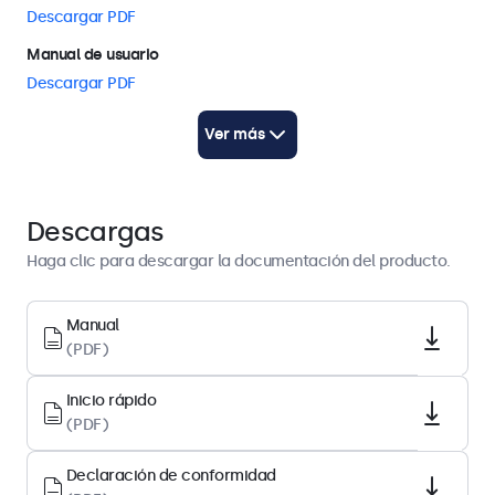
Descargar PDF
Manual de usuario
Descargar PDF
Inicio rápido
Ver más
Descargar PDF
Arquitectura de pantalla
Descargas
Relación de aspecto
Haga clic para descargar la documentación del producto.
5:4
Resolución nativa
Manual
(PDF)
1280 x 1024
Píxeles por pulgada
Inicio rápido
86 PPI
(PDF)
Tamaño diagonal
Declaración de conformidad
19.0 pulgadas (484 mm)