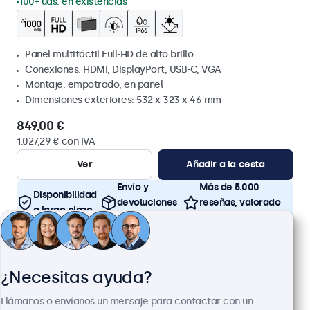
100+ uds. en existencias
Panel multitáctil Full-HD de alto brillo
Conexiones: HDMI, DisplayPort, USB-C, VGA
Montaje: empotrado, en panel
Dimensiones exteriores: 532 x 323 x 46 mm
849,00 €
1.027,29 € con IVA
Ver
Añadir a la cesta
Envío y
Más de 5.000
Disponibilidad
devoluciones
reseñas, valorado
a largo plazo
gratis
4,8/5
¿Necesitas ayuda?
Llámanos o envíanos un mensaje para contactar con un