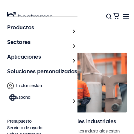
Productos
Página principal
Sectores
Aplicaciones
Soluciones personalizadas
Iniciar sesión
España
Monitores y pantallas táctiles industriales
Presupuesto
Servicio de ayuda
Nuestros monitores y pantallas táctiles industriales están