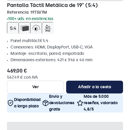
Pantalla Táctil Metálica de 19" (5:4)
Referencia:
19TSV7M
100+ uds. en existencias
Panel multitáctil 5:4
Conexiones: HDMI, DisplayPort, USB-C, VGA
Montaje: escritorio, pared, empotrado
Dimensiones exteriores: 421 x 346 x 46 mm
469,00 €
567,49 € con IVA
Ver
Añadir a la cesta
Envío y
Más de 5.000
Disponibilidad
devoluciones
reseñas, valorado
a largo plazo
gratis
4,8/5