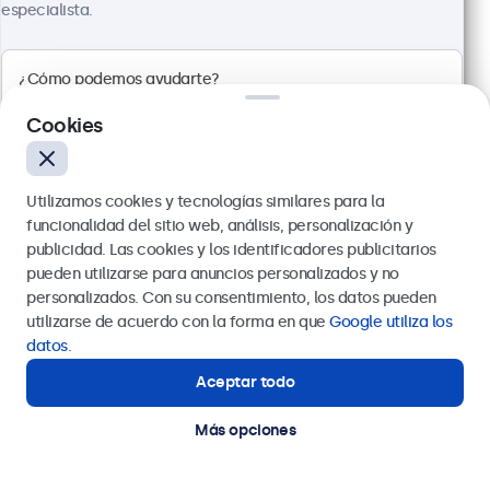
especialista.
Cookies
Utilizamos cookies y tecnologías similares para la
funcionalidad del sitio web, análisis, personalización y
Pantalla Táctil Metálica de 24"
publicidad. Las cookies y los identificadores publicitarios
Referencia:
24TS7M
pueden utilizarse para anuncios personalizados y no
Enviar
100+ uds. en existencias
personalizados. Con su consentimiento, los datos pueden
utilizarse de acuerdo con la forma en que
Google utiliza los
O llámanos al
911 981 024
datos
.
Panel multitáctil Full HD
Aceptar todo
¿Necesitas ayuda?
Conexiones: HDMI, DisplayPort, USB-C, VGA
Estamos aquí para ayudarte.
Montaje: escritorio, pared, empotrado
Más opciones
Dimensiones exteriores: 576 x 348 x 44 mm