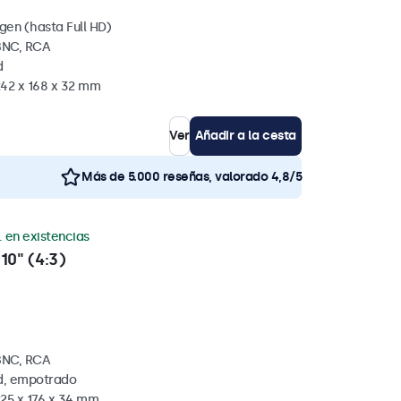
gen (hasta Full HD)
BNC, RCA
d
242 x 168 x 32 mm
Ver
Añadir a la cesta
Más de 5.000 reseñas, valorado 4,8/5
. en existencias
10" (4:3)
BNC, RCA
ed, empotrado
225 x 176 x 34 mm