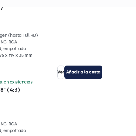
s. en existencias
7"
gen (hasta Full HD)
BNC, RCA
ed, empotrado
76 x 119 x 35 mm
Ver
Añadir a la cesta
s. en existencias
8" (4:3)
BNC, RCA
ed, empotrado