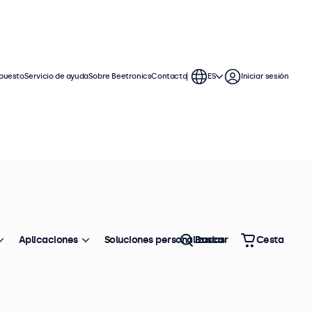
puesto
Servicio de ayuda
Sobre Beetronics
Contacto
ES
Iniciar sesión
res BNC ofrecen amplias opciones de
grarse perfectamente en cualquier
Aplicaciones
Soluciones personalizadas
Buscar
Cesta
Ordenar
Top ventas