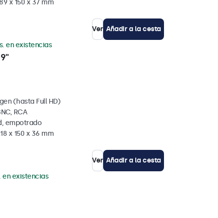
189 x 150 x 37 mm
Ver
Añadir a la cesta
s. en existencias
 9"
gen (hasta Full HD)
BNC, RCA
ed, empotrado
218 x 150 x 36 mm
Ver
Añadir a la cesta
. en existencias