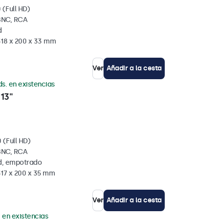
 (Full HD)
BNC, RCA
d
318 x 200 x 33 mm
Ver
Añadir a la cesta
ds. en existencias
13"
 (Full HD)
BNC, RCA
ed, empotrado
317 x 200 x 35 mm
Ver
Añadir a la cesta
. en existencias