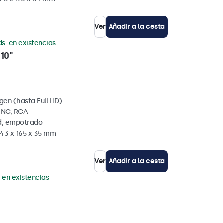
Ver
Añadir a la cesta
ds. en existencias
10"
gen (hasta Full HD)
BNC, RCA
ed, empotrado
243 x 165 x 35 mm
Ver
Añadir a la cesta
. en existencias