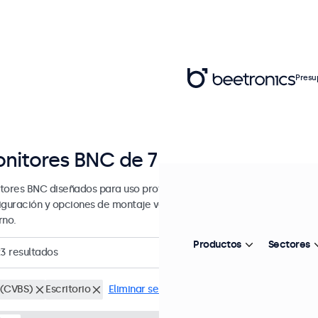
Presu
nitores BNC de 7 a 32 pulgadas
tores BNC diseñados para uso profesional y continuo. Estos monito
iguración y opciones de montaje versátiles, lo que les permite inte
rno.
Productos
Sectores
23
resultados
(CVBS)
Escritorio
Eliminar selección