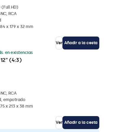
 (Full HD)
BNC, RCA
d
284 x 179 x 32 mm
Ver
Añadir a la cesta
s. en existencias
12" (4:3)
BNC, RCA
ed, empotrado
275 x 213 x 38 mm
Ver
Añadir a la cesta