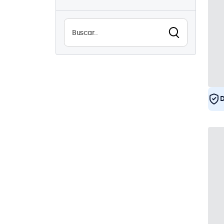
USB
23
Uso continuo (24/7)
23
Antivandalismo
1
EN50155
23
eMark
23
DNV
22
D