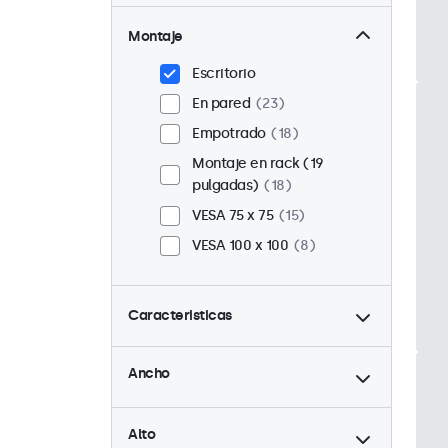
Montaje
Escritorio
En pared
23
Empotrado
18
Montaje en rack (19
pulgadas)
18
VESA 75 x 75
15
VESA 100 x 100
8
Caracteristicas
hasta
4:3 / 5:4
6
Ancho
9-36 Volt
23
hasta
Ajuste de brillo
23
Alto
Reproductor multimedia