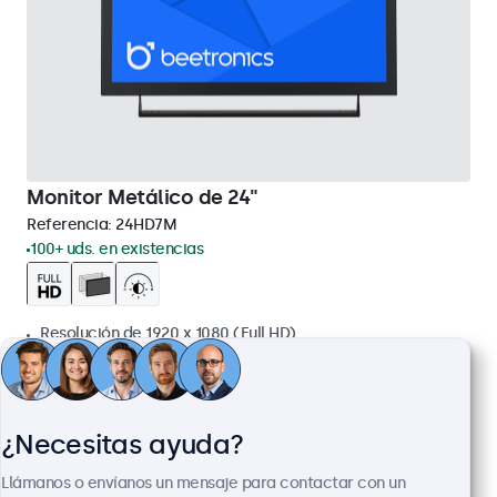
Monitor Metálico de 24"
Referencia:
24HD7M
100+ uds. en existencias
Resolución de 1920 x 1080 (Full HD)
Conexiones: HDMI, VGA, BNC, RCA
Montaje: escritorio, pared, empotrado
Dimensiones exteriores: 560 x 337 x 41 mm
¿Necesitas ayuda?
499,00 €
603,79 € con IVA
Llámanos o envíanos un mensaje para contactar con un