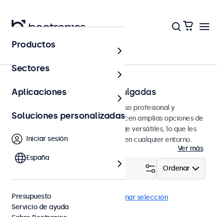
Productos
Página principal
Sectores
Monitores VGA de 7 a 32 pulgadas
Aplicaciones
Monitores VGA diseñados para un uso profesional y
Soluciones personalizadas
continuo. Estos monitores VGA ofrecen amplias opciones de
configuración y opciones de montaje versátiles, lo que les
Iniciar sesión
permite integrarse perfectamente en cualquier entorno.
Ver más
España
Filtrar (
23
)
Ordenar
Presupuesto
VGA
Uso continuo (24/7)
Eliminar selección
Servicio de ayuda