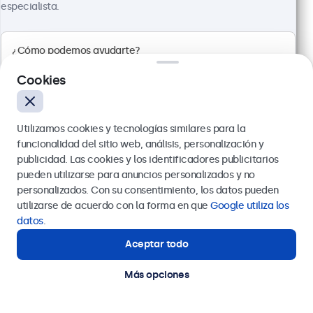
especialista.
Ver
Añadir a la cesta
Cookies
Utilizamos cookies y tecnologías similares para la
funcionalidad del sitio web, análisis, personalización y
publicidad. Las cookies y los identificadores publicitarios
pueden utilizarse para anuncios personalizados y no
Enviar
personalizados. Con su consentimiento, los datos pueden
utilizarse de acuerdo con la forma en que
Google utiliza los
O llámanos al
911 981 024
datos
.
Monitor Metálico de 27"
Aceptar todo
¿Necesitas ayuda?
Referencia:
27HD7M
Estamos aquí para ayudarte.
Más opciones
100+ uds. en existencias