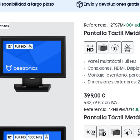
isponibilidad a largo plazo
Envío y devoluciones gratis
Referencia:
12TS7M
100+ ud
Ventas
Pantalla Táctil Metál
Panel multitáctil Full HD
Conexiones: HDMI, Displa
Montaje: escritorio, par
Dimensiones exteriores: 
399,00 €
482,79 € con IVA
Referencia:
12HB9M/U1
100
Pantalla Táctil Metá