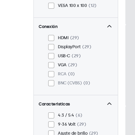
VESA 100 x 100
12
Conexión
HDMI
29
DisplayPort
29
USB-C
29
VGA
29
RCA
0
BNC (CVBS)
0
Caracteristicas
4:3 / 5:4
6
9-36 Volt
29
Ajuste de brillo
29