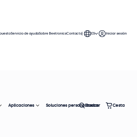
puesto
Servicio de ayuda
Sobre Beetronics
Contacto
ES
Iniciar sesión
lismo
uo en entornos hostiles. Estas
ica resistente con opciones de
Aplicaciones
Soluciones personalizadas
Buscar
Cesta
Ordenar
Top ventas