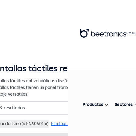
Presu
ntallas táctiles resistente al vanda
llas táctiles antivandálicas diseñadas para un uso intensivo y contin
allas táctiles tienen un panel frontal reforzado y una carcasa metál
aje versátiles.
Productos
Sectores
29
resultados
vandalismo
EN60601
Eliminar selección