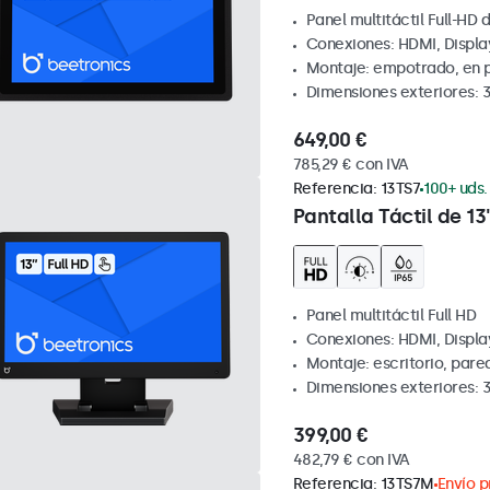
Panel multitáctil Full-HD d
Conexiones: HDMI, Displa
Montaje: empotrado, en 
Dimensiones exteriores: 
649,00 €
785,29 € con IVA
Referencia:
13TS7
100+ uds.
Pantalla Táctil de 13
Panel multitáctil Full HD
Conexiones: HDMI, Displa
Montaje: escritorio, pare
Dimensiones exteriores: 
399,00 €
482,79 € con IVA
Referencia:
13TS7M
Envío p