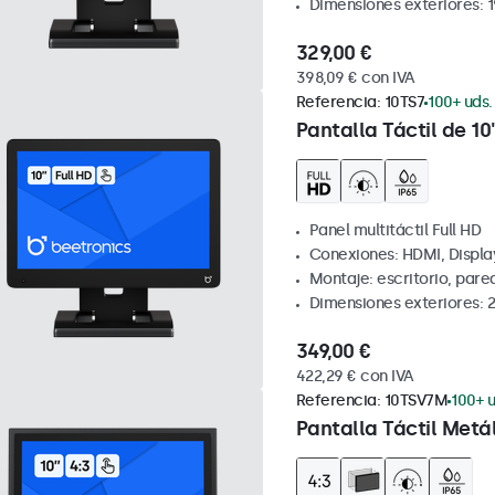
Dimensiones exteriores: 
329,00 €
398,09 € con IVA
Referencia:
10TS7
100+ uds.
Pantalla Táctil de 10
Panel multitáctil Full HD
Conexiones: HDMI, Displa
Montaje: escritorio, pare
Dimensiones exteriores: 
349,00 €
422,29 € con IVA
Referencia:
10TSV7M
100+ u
Pantalla Táctil Metál