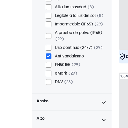
Alta luminosidad
8
Legible a la luz del sol
8
Impermeable (IP65)
29
A prueba de polvo (IP65)
29
Uso continuo (24/7)
29
Antivandalismo
D
EN50155
29
eMark
29
Top 
DNV
28
hasta
Ancho
hasta
Alto