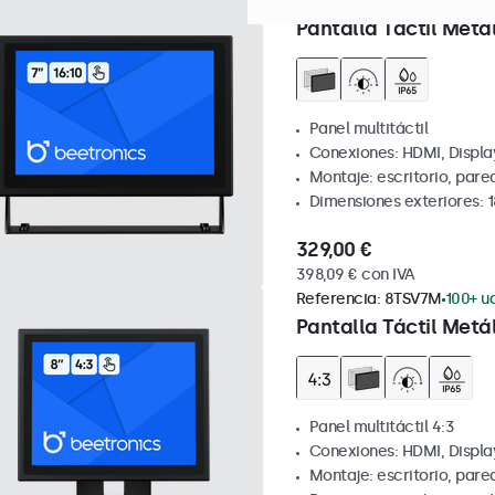
Referencia:
7TS7M
100+ uds
Pantalla Táctil Metál
Panel multitáctil
Conexiones: HDMI, Displa
Montaje: escritorio, par
Dimensiones exteriores: 1
329,00 €
398,09 € con IVA
Referencia:
8TSV7M
100+ ud
Pantalla Táctil Metál
Panel multitáctil 4:3
Conexiones: HDMI, Displa
Montaje: escritorio, par