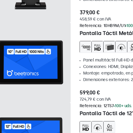
379,00 €
458,59 € con IVA
Referencia:
10HB9M/U1
100
Pantalla Táctil Metá
Panel multitáctil Full-HD d
Conexiones: HDMI, Displa
Montaje: empotrado, en 
Dimensiones exteriores: 
599,00 €
724,79 € con IVA
Referencia:
12TS7
100+ uds.
Pantalla Táctil de 12