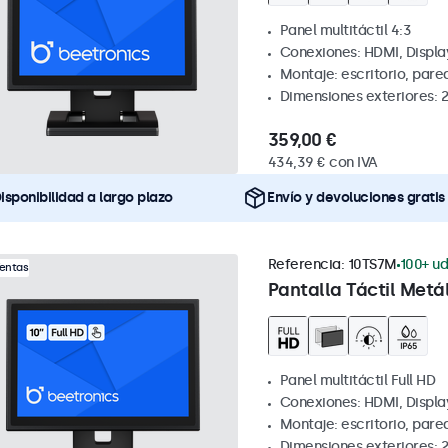
Panel multitáctil 4:3
Conexiones: HDMI, Displa
Montaje: escritorio, par
Dimensiones exteriores: 
359,00 €
434,39 € con IVA
isponibilidad a largo plazo
Envío y devoluciones gratis
Referencia:
10TS7M
100+ ud
Ventas
Pantalla Táctil Metál
Panel multitáctil Full HD
Conexiones: HDMI, Displa
Montaje: escritorio, par
Dimensiones exteriores: 