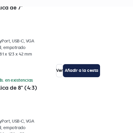
. en existencias
ica de 7"
yPort, USB-C, VGA
ed, empotrado
81 x 123 x 42 mm
Ver
Añadir a la cesta
s. en existencias
ica de 8" (4:3)
yPort, USB-C, VGA
ed, empotrado