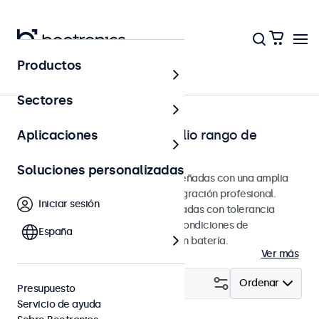
Productos
Página principal
Sectores
Pantallas táctiles con amplio rango de
Aplicaciones
entrada DC
Soluciones personalizadas
Pantallas táctiles profesionales diseñadas con una amplia
tolerancia de entrada DC para integración profesional.
Iniciar sesión
Estas pantallas táctiles están diseñadas con tolerancia
interna de hardware para admitir condiciones de
España
alimentación variables o basadas en batería.
Ver más
Filtrar (
29
)
Ordenar
Presupuesto
Servicio de ayuda