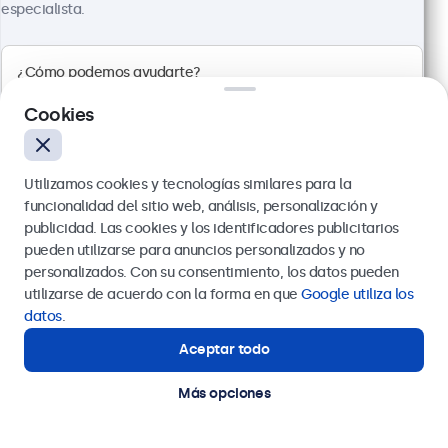
especialista.
Panel multitáctil Full HD
Conexiones: HDMI, DisplayPort, USB-C, VGA
Montaje: escritorio, pared, empotrado
Dimensiones exteriores: 481 x 294 x 45 mm
Cookies
569,00 €
688,49 € con IVA
Ver
Añadir a la cesta
Utilizamos cookies y tecnologías similares para la
funcionalidad del sitio web, análisis, personalización y
publicidad. Las cookies y los identificadores publicitarios
pueden utilizarse para anuncios personalizados y no
Enviar
personalizados. Con su consentimiento, los datos pueden
utilizarse de acuerdo con la forma en que
Google utiliza los
O llámanos al
911 981 024
datos
.
Aceptar todo
¿Necesitas ayuda?
Estamos aquí para ayudarte.
Más opciones