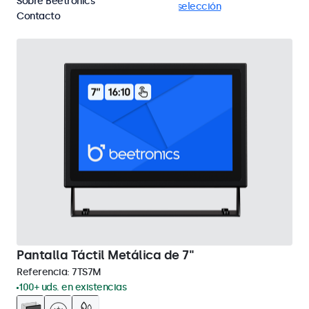
Sobre Beetronics
9-36 Volt
DisplayPort
Eliminar selección
Contacto
Pantalla Táctil Metálica de 7"
Referencia:
7TS7M
100+ uds. en existencias