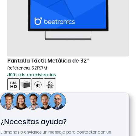
Pantalla Táctil Metálica de 32"
Referencia:
32TS7M
100+ uds. en existencias
Panel multitáctil Full HD
Conexiones: HDMI, DisplayPort, USB-C, VGA
Montaje: escritorio, pared, empotrado
Dimensiones exteriores: 745 x 440 x 46 mm
¿Necesitas ayuda?
699,00 €
Llámanos o envíanos un mensaje para contactar con un