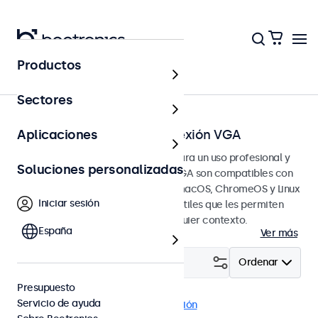
Productos
Página principal
Sectores
Pantallas táctiles con conexión VGA
Aplicaciones
Pantallas táctiles VGA diseñadas para un uso profesional y
Soluciones personalizadas
continuo. Estas pantallas táctiles VGA son compatibles con
los sistemas operativos Windows, macOS, ChromeOS y Linux
Iniciar sesión
y tienen opciones de montaje versátiles que les permiten
integrarse perfectamente en cualquier contexto.
España
Ver más
Filtrar (
21
)
Ordenar
Presupuesto
Servicio de ayuda
VGA
Escritorio
Eliminar selección