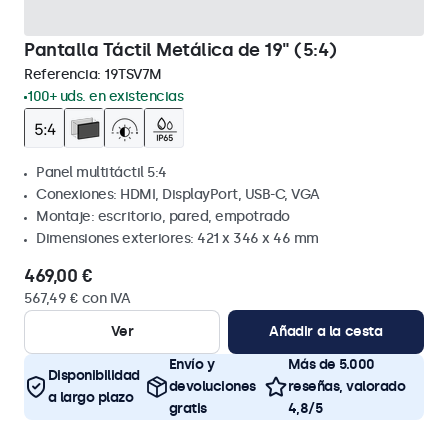
Pantalla Táctil Metálica de 19" (5:4)
Referencia:
19TSV7M
100+ uds. en existencias
Panel multitáctil 5:4
Conexiones: HDMI, DisplayPort, USB-C, VGA
Montaje: escritorio, pared, empotrado
Dimensiones exteriores: 421 x 346 x 46 mm
469,00 €
567,49 € con IVA
Ver
Añadir a la cesta
Envío y
Más de 5.000
Disponibilidad
devoluciones
reseñas, valorado
a largo plazo
gratis
4,8/5