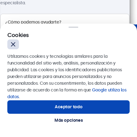
845,79 € con IVA
especialista.
Ver
Añadir a la cesta
Cookies
Elegido por líderes del sector
Utilizamos cookies y tecnologías similares para la
funcionalidad del sitio web, análisis, personalización y
publicidad. Las cookies y los identificadores publicitarios
pueden utilizarse para anuncios personalizados y no
Enviar
personalizados. Con su consentimiento, los datos pueden
utilizarse de acuerdo con la forma en que
Google utiliza los
O llámanos al
911 981 024
datos
.
Aceptar todo
¿Necesitas ayuda?
Estamos aquí para ayudarte.
¿Necesitas ayuda? Habla
Más opciones
con nuestros especialistas.