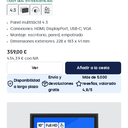
100+ uds. en existencias
Panel multitáctil 4:3
Conexiones: HDMI, DisplayPort, USB-C, VGA
Montaje: escritorio, pared, empotrado
Dimensiones exteriores: 228 x 183 x 41 mm
359,00 €
434,39 € con IVA
Ver
Añadir a la cesta
Envío y
Más de 5.000
Disponibilidad
devoluciones
reseñas, valorado
a largo plazo
gratis
4,8/5