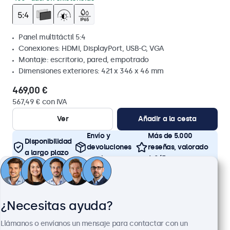
Panel multitáctil 5:4
Conexiones: HDMI, DisplayPort, USB-C, VGA
Montaje: escritorio, pared, empotrado
Dimensiones exteriores: 421 x 346 x 46 mm
469,00 €
567,49 € con IVA
Ver
Añadir a la cesta
Envío y
Más de 5.000
Disponibilidad
devoluciones
reseñas, valorado
a largo plazo
gratis
4,8/5
¿Necesitas ayuda?
Llámanos o envíanos un mensaje para contactar con un