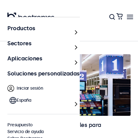
Productos
Página principal
Sectores
Aplicaciones
Soluciones personalizadas
Iniciar sesión
España
Monitores y pantallas táctiles para
Presupuesto
Servicio de ayuda
señalización digital