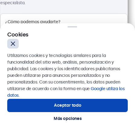
especialista.
Cookies
Utilizamos cookies y tecnologías similares para la
funcionalidad del sitio web, análisis, personalización y
Pantalla Táctil Metálica de 19"
publicidad. Las cookies y los identificadores publicitarios
Referencia:
19TS7M
pueden utilizarse para anuncios personalizados y no
100+ uds. en existencias
Enviar
personalizados. Con su consentimiento, los datos pueden
utilizarse de acuerdo con la forma en que
Google utiliza los
O llámanos al
911 981 024
datos
.
Panel multitáctil Full HD
Aceptar todo
¿Necesitas ayuda?
Conexiones: HDMI, DisplayPort, USB-C, VGA
Estamos aquí para ayudarte.
Montaje: escritorio, pared, empotrado
Más opciones
Dimensiones exteriores: 481 x 294 x 45 mm
569,00 €