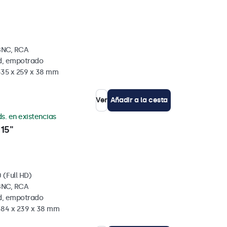
BNC, RCA
ed, empotrado
335 x 259 x 38 mm
Ver
Añadir a la cesta
s. en existencias
15"
 (Full HD)
BNC, RCA
ed, empotrado
384 x 239 x 38 mm