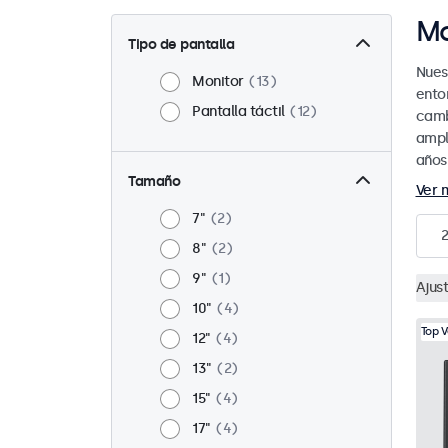
Mo
Tipo de pantalla
Nues
Monitor
13
entor
Pantalla táctil
12
camb
ampl
años
Tamaño
Ver 
7"
2
2
8"
2
9"
1
Ajust
10"
4
Top 
12"
4
13"
2
15"
4
17"
4