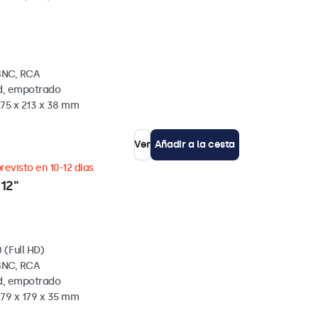
BNC, RCA
ed, empotrado
275 x 213 x 38 mm
Ver
Añadir a la cesta
revisto en 10-12 días
12"
 (Full HD)
BNC, RCA
ed, empotrado
279 x 179 x 35 mm