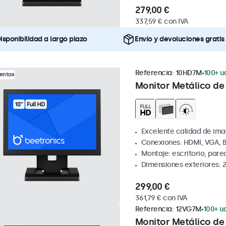
279,00 €
337,59 € con IVA
isponibilidad a largo plazo
Envío y devoluciones gratis
Referencia:
10HD7M
100+ u
Ventas
Monitor Metálico de 
Excelente calidad de ima
Conexiones: HDMI, VGA, 
Montaje: escritorio, par
Dimensiones exteriores: 
299,00 €
361,79 € con IVA
Referencia:
12VG7M
100+ ud
Monitor Metálico de 