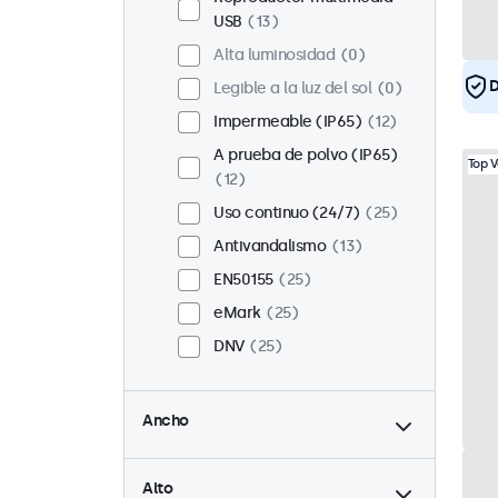
USB
13
Alta luminosidad
0
D
Legible a la luz del sol
0
Impermeable (IP65)
12
A prueba de polvo (IP65)
Top 
12
Uso continuo (24/7)
25
Antivandalismo
13
EN50155
25
eMark
25
DNV
25
hasta
Ancho
hasta
Alto