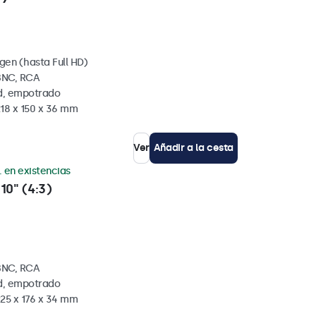
gen (hasta Full HD)
BNC, RCA
ed, empotrado
218 x 150 x 36 mm
Ver
Añadir a la cesta
. en existencias
10" (4:3)
BNC, RCA
ed, empotrado
225 x 176 x 34 mm