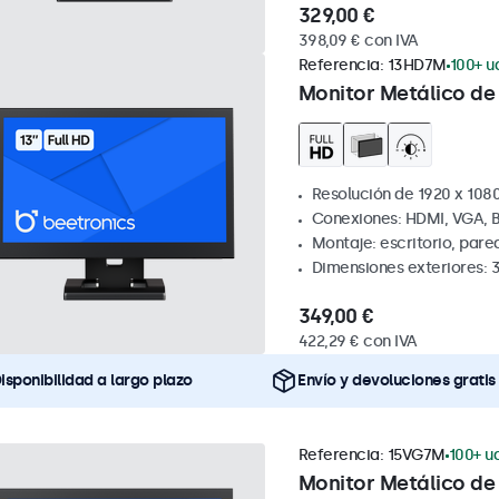
329,00 €
398,09 € con IVA
Referencia:
13HD7M
100+ u
Monitor Metálico de 
Resolución de 1920 x 1080
Conexiones: HDMI, VGA, 
Montaje: escritorio, par
Dimensiones exteriores: 
349,00 €
422,29 € con IVA
isponibilidad a largo plazo
Envío y devoluciones gratis
Referencia:
15VG7M
100+ ud
Monitor Metálico de 