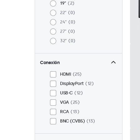
19"
2
22"
0
24"
0
27"
0
32"
0
Conexión
HDMI
25
DisplayPort
12
USB-C
12
VGA
25
RCA
13
BNC (CVBS)
13