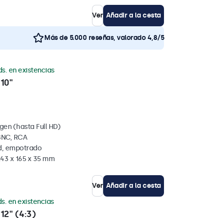
Ver
Añadir a la cesta
Más de 5.000 reseñas, valorado 4,8/5
ds. en existencias
10"
gen (hasta Full HD)
BNC, RCA
ed, empotrado
243 x 165 x 35 mm
Ver
Añadir a la cesta
s. en existencias
12" (4:3)