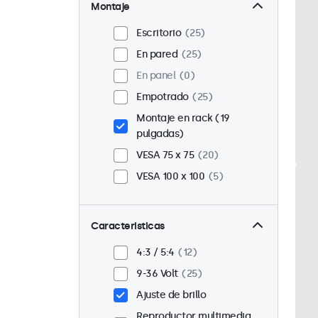
Montaje
Escritorio
25
En pared
25
En panel
0
Empotrado
25
Montaje en rack (19
pulgadas)
VESA 75 x 75
20
VESA 100 x 100
5
Caracteristicas
4:3 / 5:4
12
9-36 Volt
25
Ajuste de brillo
Reproductor multimedia