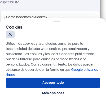
799,00 €
especialista.
966,79 € con IVA
Ver
Añadir a la cesta
Cookies
Utilizamos cookies y tecnologías similares para la
funcionalidad del sitio web, análisis, personalización y
publicidad. Las cookies y los identificadores publicitarios
pueden utilizarse para anuncios personalizados y no
Enviar
personalizados. Con su consentimiento, los datos pueden
utilizarse de acuerdo con la forma en que
Google utiliza los
O llámanos al
911 981 024
datos
.
Aceptar todo
¿Necesitas ayuda?
Estamos aquí para ayudarte.
Monitor Metálico de 24"
Más opciones
Referencia:
24HD7M
100+ uds. en existencias