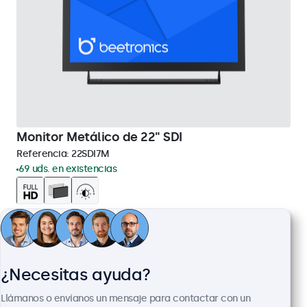
Monitor Metálico de 22" SDI
Referencia:
22SDI7M
69 uds. en existencias
Resolución: 1920 x 1080 (Full HD)
Conexiones: HDMI (entrada y salida) y SDI (2x entrada y 2x
salida)
Montaje empotrado, en pared y en escritorio
¿Necesitas ayuda?
Dimensiones exteriores: 511 x 309 x 43 mm
Llámanos o envíanos un mensaje para contactar con un